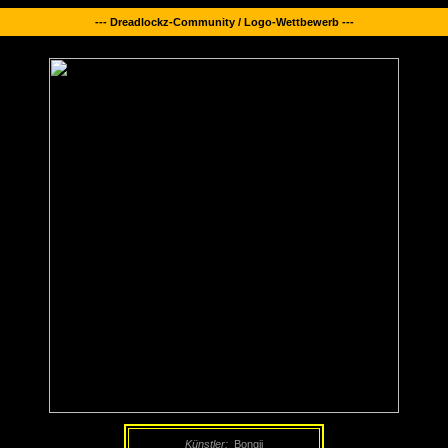
--- Dreadlockz-Community / Logo-Wettbewerb ---
Künstler:
Bongii