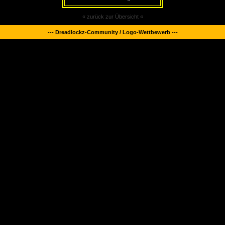
« zurück zur Übersicht «
--- Dreadlockz-Community / Logo-Wettbewerb ---