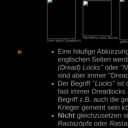
Flechtfrisur eines Massai.
(sehr dicke) Dreadlocks.
geflo
Eine häufige Abkürzung
A)
englischen Seiten wer
(Dread) Locks"
oder
"N
sind aber immer "Dread
Der Begriff
"Locks"
ist 
fast immer Dreadlocks 
Begriff z.B. auch die g
Krieger gemeint sein k
Nicht
gleichzusetzen s
Rastazöpfe
oder
Rasta