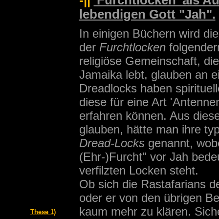
-||
'Furchtlocken' als A
lebendigen Gott "Jah".
In einigen Büchern wird di
der
Furchtlocken
folgenderm
religiöse Gemeinschaft, die
Jamaika lebt, glauben an e
Dreadlocks haben spirituell
diese für eine Art 'Antennen
erfahren können. Aus dies
glauben, hätte man ihre typ
Dread-Locks
genannt, wobe
(Ehr-)Furcht" vor Jah bedeu
verfilzten Locken steht.
Ob sich die Rastafarians d
oder er von den übrigen B
kaum mehr zu klären. Sicher
These 1)