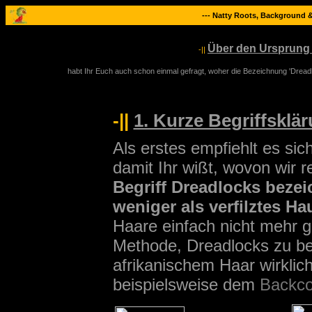
--- Natty Roots, Background 
Über den Ursprung
-||
habt Ihr Euch auch schon einmal gefragt, woher die Bezeichnung 'Dreadlo
-||
1. Kurze Begriffsklär
Als erstes empfiehlt es sic
damit Ihr wißt, wovon wir 
Begriff Dreadlocks beze
weniger als verfilztes Ha
Haare einfach nicht mehr g
Methode, Dreadlocks zu be
afrikanischem Haar wirklich
beispielsweise dem
Backc